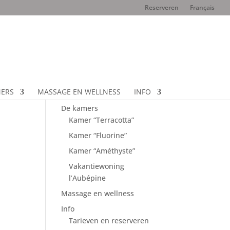
Reserveren
Français
MERS
MASSAGE EN WELLNESS
INFO
Home
De kamers
Kamer “Terracotta”
Kamer “Fluorine”
Kamer “Améthyste”
Vakantiewoning
l’Aubépine
Massage en wellness
Info
Tarieven en reserveren