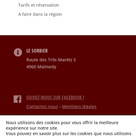
Tarifs et réservation
A faire dans la région
LE SORBIER
Route des Trôs Marèts 5
4960 Malmedy
SUIVEZ-NOUS SUR FACEBOOK !
Contactez-nous
-
Mentions légales
© Le Sorbier. Tous droits réservés.
Nous utilisons des cookies pour vous offrir la meilleure
Site Web par
expérience sur notre site.
Vous pouvez en savoir plus sur les cookies que nous utilisons