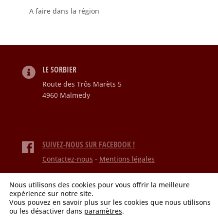
A faire dans la région
LE SORBIER
Route des Trôs Marèts 5
4960 Malmedy
SUIVEZ-NOUS SUR FACEBOOK !
Contactez-nous
-
Mentions légales
© Le Sorbier. Tous droits réservés.
Nous utilisons des cookies pour vous offrir la meilleure
Site Web par
expérience sur notre site.
Vous pouvez en savoir plus sur les cookies que nous utilisons
ou les désactiver dans
paramètres
.