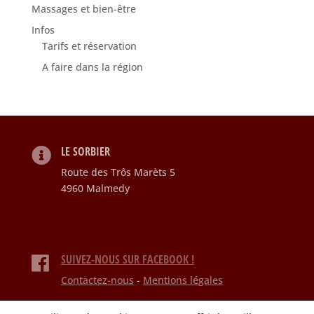
Massages et bien-être
Infos
Tarifs et réservation
A faire dans la région
LE SORBIER
Route des Trôs Marèts 5
4960 Malmedy
SUIVEZ-NOUS SUR FACEBOOK !
Contactez-nous
-
Mentions légales
© Le Sorbier. Tous droits réservés.